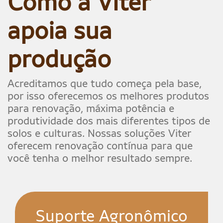
Como a Viter
solicite
o seu.
apoia sua
produção
Acesse
agora
e
Acreditamos que tudo começa pela base,
facilite
por isso oferecemos os melhores produtos
sua
para renovação, máxima potência e
produtividade dos mais diferentes tipos de
gestão
solos e culturas. Nossas soluções Viter
oferecem renovação contínua para que
você tenha o melhor resultado sempre.
Suporte Agronômico