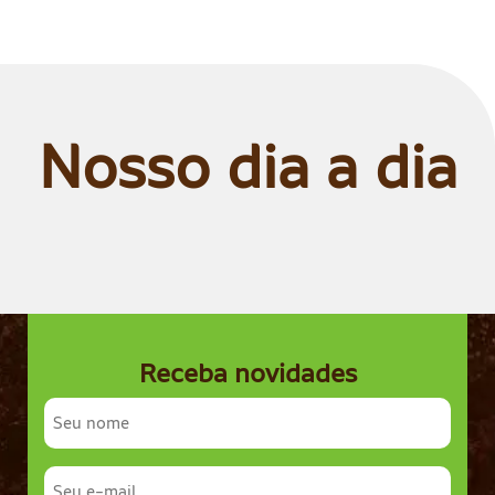
Nosso dia a dia
Receba novidades
Nome
completo
E-