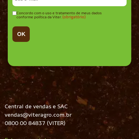
mail
(obrigatório)
Concordo com o uso e tratamento de meus dados
Consentir
(obrigatório)
conforme política da Viter.
(obrigatório)
Central de vendas e SAC
vendas@viteragro.com.br
0800 00 84837 (VITER)