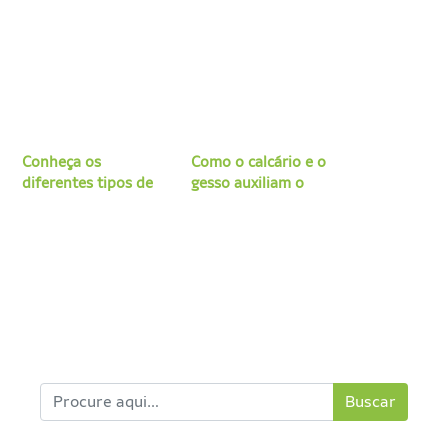
canavial
Conheça os
Como o calcário e o
diferentes tipos de
gesso auxiliam o
cal
preparo do solo
destinado às
pastagens
Buscar