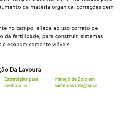
 aumento da matéria orgânica, correções bem
nte no campo, aliada ao uso correto de
 da fertilidade, para construir sistemas
is e economicamente viáveis.
eção Da Lavoura
Estratégias para
Manejo de Solo em
melhorar o
Sistemas Integrados:
enraizamento em
como preparar áreas
solos de baixa
para produzir mais
fertilidade