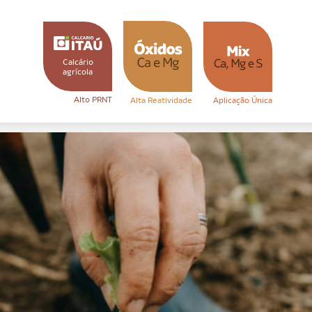
Calcário
agrícola
Alto PRNT
Aplicação Única
Alta Reatividade
terpretar esse indicador no manejo do solo