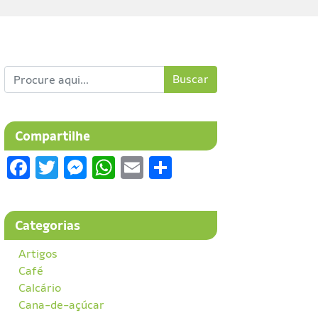
Buscar
Compartilhe
Facebook
Twitter
Messenger
WhatsApp
Email
Share
Categorias
Artigos
Café
Calcário
Cana-de-açúcar