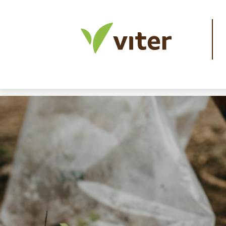
Home
>
Blog da Viter
> CTC e fertilidade: como in